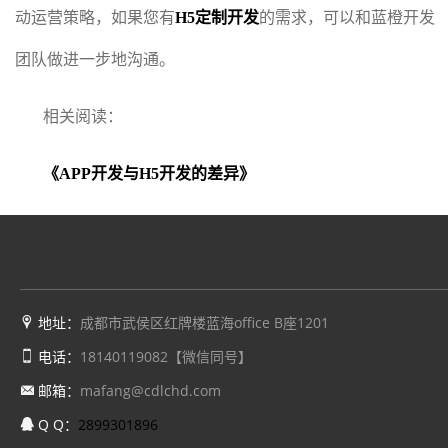
动运营策略，如果您有
H5定制开发
的需求，可以和蓝橙开发
团队做进一步地沟通。
相关阅读：
《APP开发与H5开发的差异》
地址：
成都市武侯区红牌楼蓝海office B座1201
电话：
18140119082【微信同号】
邮箱：
mafang@cdlchd.com
Q Q：
2899301896