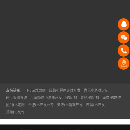
友情链接：
H5游戏案例
成都小程序游戏开发
微信小游戏定制
网上报修系统
上海微信小游戏开发
H5定制
青岛H5定制
南京H5制作
厦门H5定制
合肥H5开发公司
天津H5游戏开发
南昌H5开发
郑州H5制作