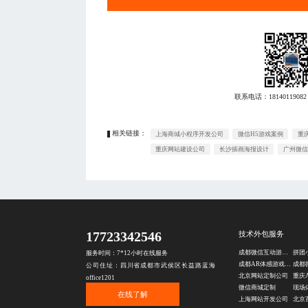
联系电话：
18140119082
相关链接：
上海商城小程序开发公司
微信H5游戏案例
重
重庆网站建设公司
长沙插画海报设计
广州微信
17723342546
技术外包服务
成都微信互动游戏定制
服务时间：7*12小时在线服务
成都AR体感游戏开发
成都
公司住址：四川省成都市武侯区长益路蓝海
北京网站定制公司
office1201
微信商城定制
现场
在线了解
上海网站开发公司