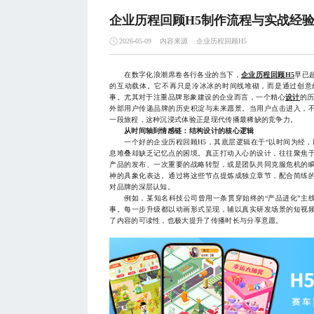
企业历程回顾H5制作流程与实战经
内容来源
企业历程回顾H5
2026-05-09
在数字化浪潮席卷各行各业的当下，
企业历程回顾H5
早已
的互动载体。它不再只是冷冰冰的时间线堆砌，而是通过创意
事。尤其对于注重品牌形象建设的企业而言，一个精心
设计
的
外部用户传递品牌的历史积淀与未来愿景。当用户点击进入，
一段旅程，这种沉浸式体验正是现代传播最稀缺的竞争力。
从时间轴到情感链：结构设计的核心逻辑
一个好的企业历程回顾H5，其底层逻辑在于“以时间为经，
息堆叠却缺乏记忆点的困境。真正打动人心的设计，往往聚焦
产品的发布、一次重要的战略转型，或是团队共同克服危机的
神的具象化表达。通过将这些节点提炼成独立章节，配合简练
对品牌的深层认知。
例如，某知名科技公司曾用一条贯穿始终的“产品进化”主线，
事。每一步升级都以动画形式呈现，辅以真实研发场景的短视
了内容的可读性，也极大提升了传播时长与分享意愿。