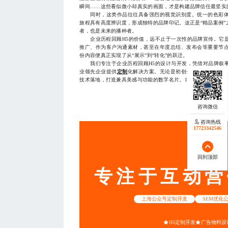
瞬间……这些看似微小却真实的画面，才是构建品牌信任最坚实
同时，这类作品往往具备强烈的视觉识别度。统一的色彩体
旅程具有高度辨识度，形成独特的品牌印记。这正是“精品案例
者，也是未来的播种者。
企业历程回顾H5的价值，远不止于一次性的品牌宣传。它是
推广、作为客户沟通素材，甚至在年度总结、发布会等重要节
份内容便真正实现了从“展示”到“转化”的跃迁。
我们专注于企业历程回顾H5的设计与开发，凭借对品牌叙事
业领先企业提供
定制
化解决方案。无论是初创企业的品牌初建
技术落地，打造兼具美感与功能的数字名片。18140119082
— THE END
咨询热线
咨询热线
17723342546
18140119082
服务
回到顶部
回到顶部
专注于互动营
上海公众号定制开发
SEM优化
H5定制开发
广告物料设