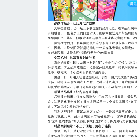
多媒体融合：让历史“活”起来
文字是基础，但不足以承载完整的品牌记忆。在精品案例中，
有机融合。一段老员工的口述访谈，能瞬间拉近用户与品牌的
醒集体回忆；甚至一段微缩动画还原当年创业办公室的布局，都
值得注意的是，多媒体的使用必须服务于叙事节奏，而非喧
性。因此，在设计阶段就需明确每一处多媒体元素的功能定位
有精准匹配，才能实现“润物细无声”的传播效果。
交互机制：从观看者到参与者
真正的高转化H5，从来不只是“看”，更是“玩”和“传”。通
升参与感。常见的策略包括：点击展开隐藏故事、拖拽时间轴
版本、或完成一个小任务后解锁彩蛋内容。
更进一步，可引入社交激励机制。例如，用户完成整个历程回
支持一键分享至朋友圈或工作群。这种设计既满足了用户的成
期间采用此类设计，单日分享量超2000次，带动官网流量增长47
规避常见陷阱：让内容有血有肉
尽管理念清晰，但在实际操作中仍有不少企业踩坑。最常见的问
话，缺乏具体事例支撑；其次是形式单一，全篇仅靠图片+文
走，无法沉淀为后续营销资产。
针对这些问题，建议从三方面优化：一是深挖真实案例，采
数据可视化元素，如用图表展示市场份额变化、客户增长曲线
如“立即预约体验”“加入我们的成长之旅”等，将浏览行为转化为
精品案例启示：不止于回顾，更在于连接
纵观市场上广受好评的企业历程回顾H5，无一例外都具备“
注那些在背后默默付出的人。一位普通客服人员的坚持、一名