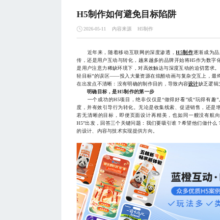
H5制作如何避免目标陷阱
内容来源
H5制作
2026-05-11
近年来，随着移动互联网的深度渗透，
H5制作
逐渐成为品
传，还是用户互动与转化，越来越多的品牌开始将H5作为数字
是用户注意力稀缺环境下，对高效触达与深度互动的迫切需求。
轻目标”的误区——投入大量资源在炫酷动画与复杂交互上，最
在出发点不清晰：没有明确的制作目的，导致内容
设计
缺乏逻辑
明确目标，是H5制作的第一步
一个成功的H5项目，绝非仅仅是“做得好看”或“玩得有趣
度，并有效引导行为转化。无论是收集线索、促进销售，还是
若无清晰的目标，即便页面设计再精美，也如同一艘没有航向
H5”出发，回答三个关键问题：我们要吸引谁？希望他们做什
的设计、内容与技术实现提供方向。