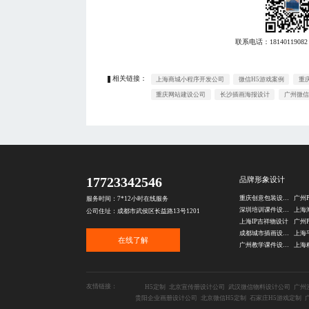
联系电话：
18140119082
相关链接：
上海商城小程序开发公司
微信H5游戏案例
重
重庆网站建设公司
长沙插画海报设计
广州微信
17723342546
品牌形象设计
重庆创意包装设计公司
广州
服务时间：7*12小时在线服务
深圳培训课件设计公司
上海
公司住址：成都市武侯区长益路13号1201
上海IP吉祥物设计
广州
成都城市插画设计公司
在线了解
广州教学课件设计公司
友情链接：
H5定制
北京宣传册设计公司
武汉微信物料设计公司
广州
贵阳企业画册设计公司
北京微信H5定制
石家庄H5游戏定制