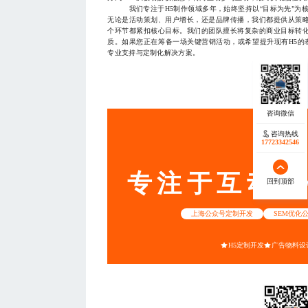
我们专注于H5制作领域多年，始终坚持以“目标为先”为核
无论是活动策划、用户增长，还是品牌传播，我们都提供从策
个环节都紧扣核心目标。我们的团队擅长将复杂的商业目标转
质。如果您正在筹备一场关键营销活动，或希望提升现有H5的表现力
专业支持与定制化解决方案。
— THE END
服务
咨询热线
咨询热线
17723342546
18140119082
专注于互动营
回到顶部
回到顶部
上海公众号定制开发
SEM优化
H5定制开发
广告物料设