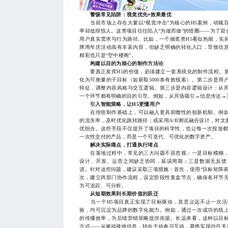
警惕常见陷阱：视觉优先≠效果最优
当前市场上存在大量以“视觉冲击”为核心的H5案例，动辄
率却低得惊人。这类项目往往陷入“为做而做”的怪圈——为了
用户真实需求与行为路径。比如，一个抽奖类H5看似热闹，实
牌周年庆活动虽有丰富内容，但缺乏明确的转化入口，导致信
精彩也只是“空中楼阁”。
构建以目的为核心的制作方法论
要真正发挥H5的价值，必须建立一套系统化的制作流程。第
化为可衡量的子目标（如获取5000条有效线索）。第二步是
特征，调整内容风格与交互逻辑。第三步是内容逻辑设计：从
一个环节都有明确的目的引导。例如，从开场吸引→信息传达→
引入智能策略，让H5更懂用户
在传统制作基础上，可以融入更具前瞻性的创新机制。例如
的流失率，及时优化跳转路径；或采用A/B测试融合设计，对
优组合。这些手段不仅提升了项目的科学性，也让每一次投放都
一次性交付的产品，而是一个可迭代、可优化的数字资产。
解决实际痛点，打通执行堵点
在落地过程中，常见的三大问题不容忽视：一是目标模糊，
设计、开发、运营之间缺乏协同，延误周期；三是数据无反馈
进。针对这些问题，建议采取三项措施：首先，使用“目标矩阵
次，建立跨部门协作流程，设定阶段性复盘节点，确保各环节
为可追踪、可分析。
从短期效果到长期价值的跃迁
当一个H5项目真正实现了目标驱动，其意义远不止一次活
验，均可沉淀为品牌的数字化能力。例如，通过一次成功的线
的传播效率，为后续营销策略提供依据。长远来看，这种以目
方式——从被动接收信息，转向主动参与互动，最终实现信任关