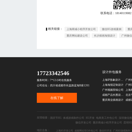
联系电话：
18140119082
相关链接：
上海商城小程序开发公司
微信H5游戏案例
重
重庆网站建设公司
长沙插画海报设计
广州微信
17723342546
设计外包服务
上海IP形象设计公司
广州
服务时间：7*12小时在线服务
上海海报定制设计
广州
公司住址：四川省成都市长益路蓝海B座1201
广州视频剪辑公司
上海
成都产品长图设计公司
在线了解
重庆商业插画设计
友情链接：
国庆节H5
体感游戏制作公司
H5开发
电商美工外包公司
深圳微信推
微信开发公司
重庆商城小程序开发公司
昆明H
地区合集：
上海H5开发公司
成都网站SEO外包公司
微信H5开发
广州H5游戏制作