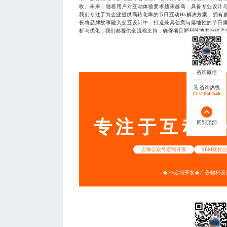
收。未来，随着用户对互动体验要求越来越高，具备专业设计
我们专注于为企业提供高转化率的节日互动H5解决方案，拥有
长将品牌故事融入交互设计中，打造兼具创意与落地性的节日
析与优化，我们都提供全流程支持，确保项目顺利落地并持续产生价值
— THE END
咨询热线
咨询热线
服务
17723342546
18140119082
专注于互动营
回到顶部
回到顶部
上海公众号定制开发
SEM优化
H5定制开发
广告物料设