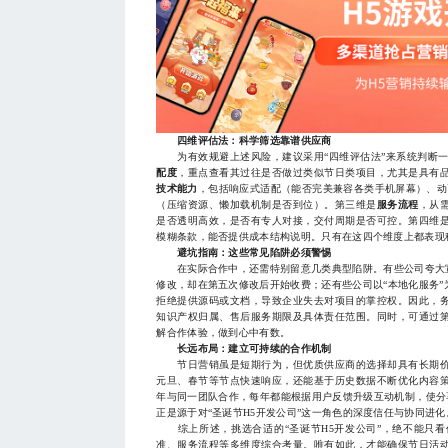
四维评估法：科学筛选靠谱供应商
为有效规避上述风险，建议采用“四维评估法”来系统判断一家
配度
，重点查看其过往是否做过类似节日类项目，尤其是具有
技术能力
，包括响应式适配（能否完美兼容各类手机屏幕）、动画
（压缩资源、懒加载机制是否到位）。第三维是
服务流程
，从
是否透明高效，是否有专人对接，交付周期是否可控。第四维
模糊条款，能否提供成本结构说明。只有在这四个维度上都表现
避坑指南：这些常见陷阱必须警惕
在实际合作中，还需特别留意几类典型陷阱。有些公司夸大宣
修改，却在第五次修改后开始收费；还有些公司以“本地化服务
拒绝提供源码或文档，导致企业失去对项目的掌控权。因此，
知识产权归属、售后服务期限及具体责任范围。同时，可通过
解合作体验，做到心中有数。
长远布局：建立可持续的合作机制
节日营销虽是短期行为，但优质供应商的选择却具有长期价
元旦、春节等节点快速响应，还能基于历史数据不断优化内容
年与同一团队合作，每年都能根据用户反馈升级互动机制，使分享
正是源于对“圣诞节H5开发公司”这一角色的深度信任与协同进化
综上所述，挑选合适的“圣诞节H5开发公司”，绝不能只看
准、服务流程等多维度综合考量。唯有如此，才能确保节日活