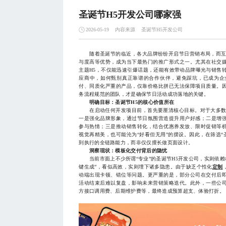
圣诞节H5开发公司哪家强
内容来源
圣诞节H5开发公司
2026-05-19
随着圣诞节的临近，各大品牌纷纷开启节日营销布局，而互动
与度高等优势，成为当下最热门的推广形式之一。尤其在社交
主题H5，不仅能迅速引爆话题，还能有效带动品牌曝光与销售转
应商中，如何甄别真正靠谱的合作伙伴，避免踩坑，已成为企
付、同质化严重的产品，仅靠价格比拼已无法保障项目质量。
务流程规范的团队，才是确保节日活动成功落地的关键。
明确目标：圣诞节H5的核心价值所在
在启动任何开发项目前，首先要厘清核心目标。对于大多数企
一是强化品牌形象，通过节日氛围营造提升用户好感；二是增
参与热情；三是推动销售转化，结合优惠券发放、限时促销等
视觉再精美，也可能沦为“好看但无用”的摆设。因此，在筛选“
到执行的全链路能力，而非仅仅擅长做页面设计。
洞察现状：模板化交付背后的隐忧
当前市面上不少所谓“专业”的圣诞节H5开发公司，实则依赖标
键生成”，看似高效，实则埋下诸多隐患。由于缺乏个性化
定制
动端出现卡顿、错位等问题。更严重的是，部分公司在交付后
活动结束后难以复盘，影响未来营销策略迭代。此外，一些公
方接口调用费、后期维护费等，最终造成预算超支、体验打折。